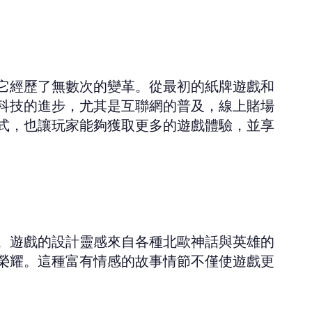
它經歷了無數次的變革。從最初的紙牌遊戲和
科技的進步，尤其是互聯網的普及，線上賭場
式，也讓玩家能夠獲取更多的遊戲體驗，並享
世界。遊戲的設計靈感來自各種北歐神話與英雄的
榮耀。這種富有情感的故事情節不僅使遊戲更