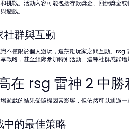
喜和挑戰。活動內容可能包括存款獎金、回饋獎金或
參與遊戲。
家社群與互動
識不僅限於個人遊玩，還鼓勵玩家之間互動。rsg 
分享戰略，甚至組隊參加特別活動。這種社群感能增
高在 rsg 雷神 2 
賭場遊戲的結果受隨機因素影響，但依然可以通過一
戲中的最佳策略