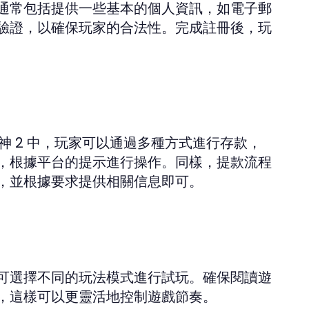
通常包括提供一些基本的個人資訊，如電子郵
驗證，以確保玩家的合法性。完成註冊後，玩
神 2 中，玩家可以通過多種方式進行存款，
，根據平台的提示進行操作。同樣，提款流程
，並根據要求提供相關信息即可。
可選擇不同的玩法模式進行試玩。確保閱讀遊
，這樣可以更靈活地控制遊戲節奏。