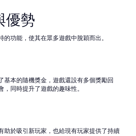
點與優勢
些獨特的功能，使其在眾多遊戲中脫穎而出。
了基本的隨機獎金，遊戲還設有多個獎勵回
會，同時提升了遊戲的趣味性。
不僅有助於吸引新玩家，也給現有玩家提供了持續