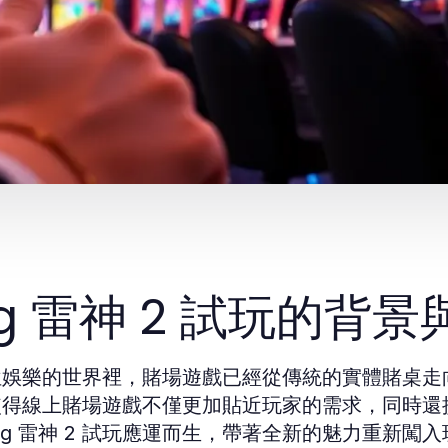
sg 雷神 2 試玩的背
位娛樂的世界裡，賭場遊戲已經從傳統的實體賭桌走
使得線上賭場遊戲不僅更加貼近玩家的需求，同時還
應運而生，帶著全新的魅力重新闖入
sg 雷神 2 試玩