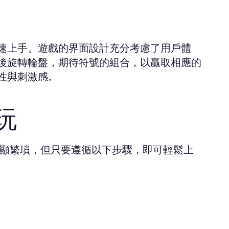
家快速上手。遊戲的界面設計充分考慮了用戶體
後旋轉輪盤，期待符號的組合，以贏取相應的
性與刺激感。
玩
會稍顯繁瑣，但只要遵循以下步驟，即可輕鬆上