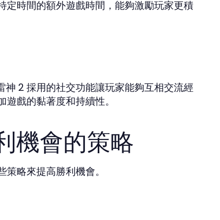
特定時間的額外遊戲時間，能夠激勵玩家更積
雷神 2 採用的社交功能讓玩家能夠互相交流經
加遊戲的黏著度和持續性。
中勝利機會的策略
些策略來提高勝利機會。