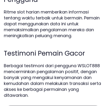
Ritme slot harian memberikan informasi
tentang waktu terbaik untuk bermain. Pemain
dapat menggunakan data ini untuk
memaksimalkan pengalaman mereka dan
meningkatkan peluang menang.
Testimoni Pemain Gacor
Berbagai testimoni dari pengguna WSLOT888
mencerminkan pengalaman positif, dengan
banyak yang mengakui kenyamanan dan
kemudahan dalam melakukan transaksi serta
akses ke berbagai permainan yang
ditawarkan.