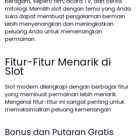
beragam, seperti film, acara TV, dan cerita
mitologi. Memilih slot dengan tema yang Anda
suka dapat membuat pengalaman bermain
lebih menyenangkan dan meningkatkan
peluang Anda untuk memenangkan
permainan.
Fitur-Fitur Menarik di
Slot
Slot modern dilengkapi dengan berbagai fitur
yang membuat permainan lebih menarik.
Mengenal fitur-fitur ini sangat penting untuk
memaksimalkan peluang kemenangan.
Bonus dan Putaran Gratis