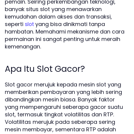
pemain. Seiring perkembangan teknologi,
banyak situs slot yang menawarkan
kemudahan dalam akses dan transaksi,
seperti
yang bisa dinikmati tanpa
slot
hambatan. Memahami mekanisme dan cara
permainan ini sangat penting untuk meraih
kemenangan.
Apa Itu Slot Gacor?
Slot gacor merujuk kepada mesin slot yang
memberikan pembayaran yang lebih sering
dibandingkan mesin biasa. Banyak faktor
yang mempengaruhi seberapa gacor suatu
slot, termasuk tingkat volatilitas dan RTP.
Volatilitas merujuk pada seberapa sering
mesin membayar, sementara RTP adalah