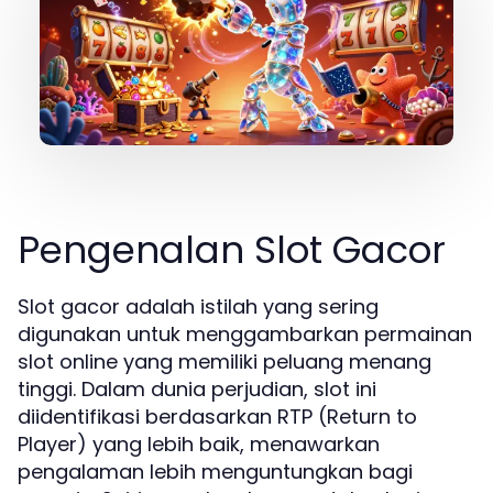
Pengenalan Slot Gacor
Slot gacor adalah istilah yang sering
digunakan untuk menggambarkan permainan
slot online yang memiliki peluang menang
tinggi. Dalam dunia perjudian, slot ini
diidentifikasi berdasarkan RTP (Return to
Player) yang lebih baik, menawarkan
pengalaman lebih menguntungkan bagi