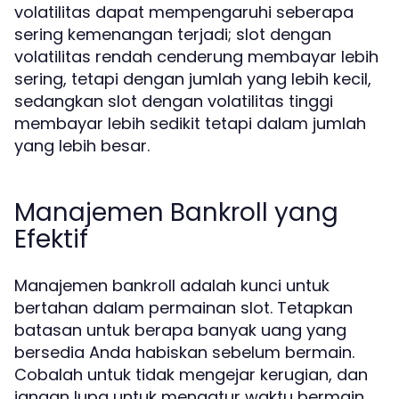
volatilitas dapat mempengaruhi seberapa
sering kemenangan terjadi; slot dengan
volatilitas rendah cenderung membayar lebih
sering, tetapi dengan jumlah yang lebih kecil,
sedangkan slot dengan volatilitas tinggi
membayar lebih sedikit tetapi dalam jumlah
yang lebih besar.
Manajemen Bankroll yang
Efektif
Manajemen bankroll adalah kunci untuk
bertahan dalam permainan slot. Tetapkan
batasan untuk berapa banyak uang yang
bersedia Anda habiskan sebelum bermain.
Cobalah untuk tidak mengejar kerugian, dan
jangan lupa untuk mengatur waktu bermain