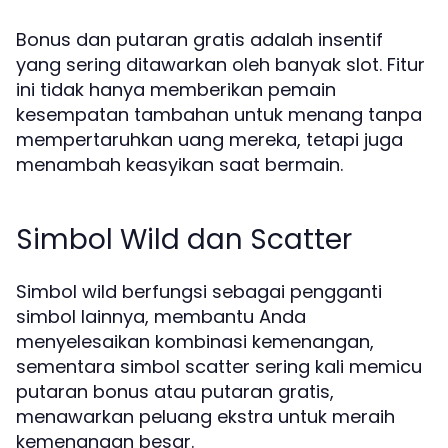
Bonus dan putaran gratis adalah insentif
yang sering ditawarkan oleh banyak slot. Fitur
ini tidak hanya memberikan pemain
kesempatan tambahan untuk menang tanpa
mempertaruhkan uang mereka, tetapi juga
menambah keasyikan saat bermain.
Simbol Wild dan Scatter
Simbol wild berfungsi sebagai pengganti
simbol lainnya, membantu Anda
menyelesaikan kombinasi kemenangan,
sementara simbol scatter sering kali memicu
putaran bonus atau putaran gratis,
menawarkan peluang ekstra untuk meraih
kemenangan besar.