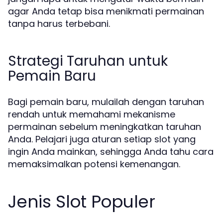
agar Anda tetap bisa menikmati permainan
tanpa harus terbebani.
Strategi Taruhan untuk
Pemain Baru
Bagi pemain baru, mulailah dengan taruhan
rendah untuk memahami mekanisme
permainan sebelum meningkatkan taruhan
Anda. Pelajari juga aturan setiap slot yang
ingin Anda mainkan, sehingga Anda tahu cara
memaksimalkan potensi kemenangan.
Jenis Slot Populer