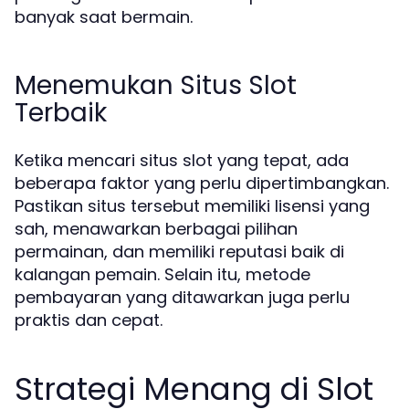
banyak saat bermain.
Menemukan Situs Slot
Terbaik
Ketika mencari situs slot yang tepat, ada
beberapa faktor yang perlu dipertimbangkan.
Pastikan situs tersebut memiliki lisensi yang
sah, menawarkan berbagai pilihan
permainan, dan memiliki reputasi baik di
kalangan pemain. Selain itu, metode
pembayaran yang ditawarkan juga perlu
praktis dan cepat.
Strategi Menang di Slot