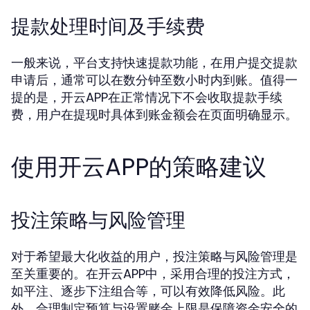
提款处理时间及手续费
一般来说，平台支持快速提款功能，在用户提交提款
申请后，通常可以在数分钟至数小时内到账。值得一
提的是，开云APP在正常情况下不会收取提款手续
费，用户在提现时具体到账金额会在页面明确显示。
使用开云APP的策略建议
投注策略与风险管理
对于希望最大化收益的用户，投注策略与风险管理是
至关重要的。在开云APP中，采用合理的投注方式，
如平注、逐步下注组合等，可以有效降低风险。此
外，合理制定预算与设置赌金上限是保障资金安全的