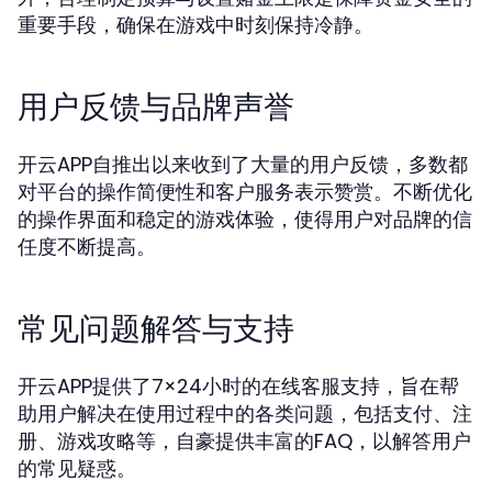
重要手段，确保在游戏中时刻保持冷静。
用户反馈与品牌声誉
开云APP自推出以来收到了大量的用户反馈，多数都
对平台的操作简便性和客户服务表示赞赏。不断优化
的操作界面和稳定的游戏体验，使得用户对品牌的信
任度不断提高。
常见问题解答与支持
开云APP提供了7×24小时的在线客服支持，旨在帮
助用户解决在使用过程中的各类问题，包括支付、注
册、游戏攻略等，自豪提供丰富的FAQ，以解答用户
的常见疑惑。