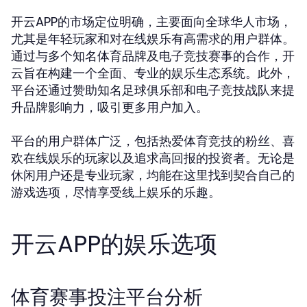
开云APP的市场定位明确，主要面向全球华人市场，
尤其是年轻玩家和对在线娱乐有高需求的用户群体。
通过与多个知名体育品牌及电子竞技赛事的合作，开
云旨在构建一个全面、专业的娱乐生态系统。此外，
平台还通过赞助知名足球俱乐部和电子竞技战队来提
升品牌影响力，吸引更多用户加入。
平台的用户群体广泛，包括热爱体育竞技的粉丝、喜
欢在线娱乐的玩家以及追求高回报的投资者。无论是
休闲用户还是专业玩家，均能在这里找到契合自己的
游戏选项，尽情享受线上娱乐的乐趣。
开云APP的娱乐选项
体育赛事投注平台分析