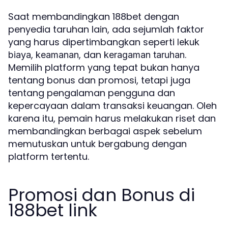
Saat membandingkan 188bet dengan
penyedia taruhan lain, ada sejumlah faktor
yang harus dipertimbangkan seperti
lekuk
,
, dan
.
biaya
keamanan
keragaman taruhan
Memilih platform yang tepat bukan hanya
tentang bonus dan promosi, tetapi juga
tentang pengalaman pengguna dan
kepercayaan dalam transaksi keuangan. Oleh
karena itu, pemain harus melakukan riset dan
membandingkan berbagai aspek sebelum
memutuskan untuk bergabung dengan
platform tertentu.
Promosi dan Bonus di
188bet link