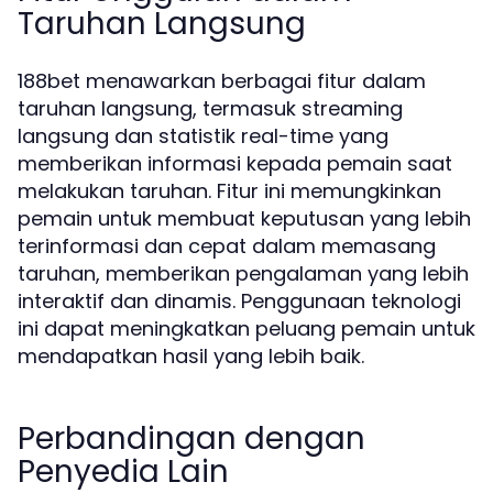
Taruhan Langsung
188bet menawarkan berbagai fitur dalam
taruhan langsung, termasuk streaming
langsung dan statistik real-time yang
memberikan informasi kepada pemain saat
melakukan taruhan. Fitur ini memungkinkan
pemain untuk membuat keputusan yang lebih
terinformasi dan cepat dalam memasang
taruhan, memberikan pengalaman yang lebih
interaktif dan dinamis. Penggunaan teknologi
ini dapat meningkatkan peluang pemain untuk
mendapatkan hasil yang lebih baik.
Perbandingan dengan
Penyedia Lain