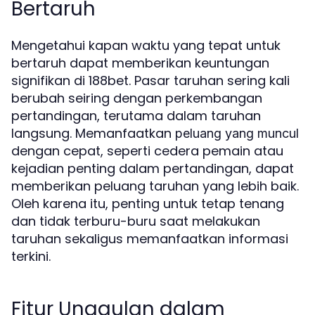
Bertaruh
Mengetahui kapan waktu yang tepat untuk
bertaruh dapat memberikan keuntungan
signifikan di 188bet. Pasar taruhan sering kali
berubah seiring dengan perkembangan
pertandingan, terutama dalam taruhan
langsung. Memanfaatkan
peluang yang muncul
dengan cepat, seperti cedera pemain atau
kejadian penting dalam pertandingan, dapat
memberikan peluang taruhan yang lebih baik.
Oleh karena itu, penting untuk tetap tenang
dan tidak terburu-buru saat melakukan
taruhan sekaligus memanfaatkan informasi
terkini.
Fitur Unggulan dalam