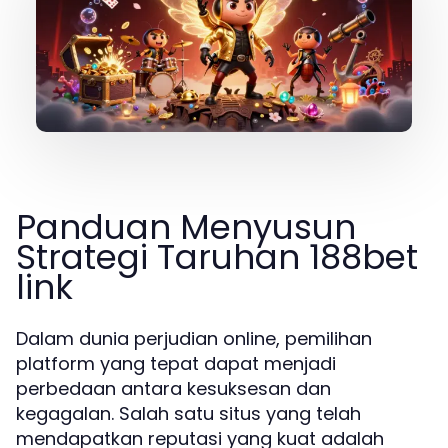
Panduan Menyusun
Strategi Taruhan 188bet
link
Dalam dunia perjudian online, pemilihan
platform yang tepat dapat menjadi
perbedaan antara kesuksesan dan
kegagalan. Salah satu situs yang telah
mendapatkan reputasi yang kuat adalah