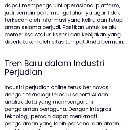
dapat mempengaruhi operasional platform,
jadi pemain perlu mengetahuinya agar tidak
terkecoh oleh informasi yang keliru dan tetap
aman selama berjudi. Pastikan untuk selalu
memeriksa status lisensi dan kebijakan yang
diberlakukan oleh situs tempat Anda bermain.
Tren Baru dalam Industri
Perjudian
Industri perjudian online terus berinovasi
dengan teknologi terbaru seperti AI dan
analitik data yang mempengaruhi
pengalaman pengguna. Dengan integrasi
teknologi, pemain dapat menikmati
pengalaman yang lebih personal dan aman