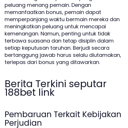
peluang menang pemain. Dengan
memanfaatkan bonus, pemain dapat
memperpanjang waktu bermain mereka dan
meningkatkan peluang untuk mencapai
kemenangan. Namun, penting untuk tidak
terbawa suasana dan tetap disiplin dalam
setiap keputusan taruhan. Berjudi secara
bertanggung jawab harus selalu diutamakan,
terlepas dari bonus yang ditawarkan.
Berita Terkini seputar
188bet link
Pembaruan Terkait Kebijakan
Perjudian