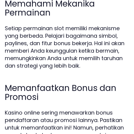
Memahami Mekanika
Permainan
Setiap permainan slot memiliki mekanisme
yang berbeda. Pelajari bagaimana simbol,
paylines, dan fitur bonus bekerja. Hal ini akan
memberi Anda keunggulan ketika bermain,
memungkinkan Anda untuk memilih taruhan
dan strategi yang lebih baik.
Memanfaatkan Bonus dan
Promosi
Kasino online sering menawarkan bonus
pendaftaran atau promosi lainnya. Pastikan
untuk memanfaatkan ini! Namun, perhatikan