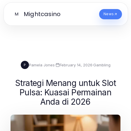
Mightcasino
M
News
Pamela Jones
·
February 14, 2026
·
Gambling
P
Strategi Menang untuk Slot
Pulsa: Kuasai Permainan
Anda di 2026