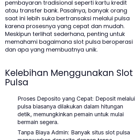
pembayaran tradisional seperti kartu kredit
atau transfer bank. Pasalnya, banyak orang
saat ini lebih suka bertransaksi melalui pulsa
karena prosesnya yang cepat dan mudah.
Meskipun terlihat sederhana, penting untuk
memahami bagaimana slot pulsa beroperasi
dan apa yang membuatnya unik.
Kelebihan Menggunakan Slot
Pulsa
Proses Deposito yang Cepat:
Deposit melalui
pulsa biasanya dilakukan dalam hitungan
detik, memungkinkan pemain untuk mulai
bermain segera.
Tanpa Biaya Admin:
Banyak situs slot pulsa