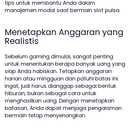
tips untuk membantu Anda dalam
manajemen modal saat bermain slot pulsa.
Menetapkan Anggaran yang
Realistis
Sebelum gaming dimulai, sangat penting
untuk menentukan berapa banyak uang yang
siap Anda habiskan. Tetapkan anggaran
harian atau mingguan dan patuhi batas ini.
Ingat, judi harus dianggap sebagai bentuk
hiburan, bukan sebagai cara untuk
menghasilkan uang. Dengan menetapkan
batasan, Anda dapat menjaga pengalaman
bermain tetap menyenangkan.