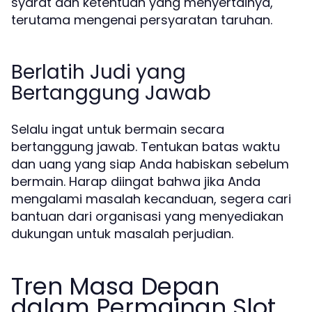
syarat dan ketentuan yang menyertainya,
terutama mengenai persyaratan taruhan.
Berlatih Judi yang
Bertanggung Jawab
Selalu ingat untuk bermain secara
bertanggung jawab. Tentukan batas waktu
dan uang yang siap Anda habiskan sebelum
bermain. Harap diingat bahwa jika Anda
mengalami masalah kecanduan, segera cari
bantuan dari organisasi yang menyediakan
dukungan untuk masalah perjudian.
Tren Masa Depan
dalam Permainan Slot