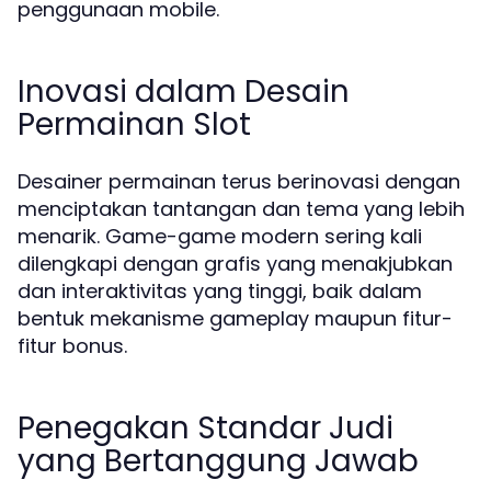
penggunaan mobile.
Inovasi dalam Desain
Permainan Slot
Desainer permainan terus berinovasi dengan
menciptakan tantangan dan tema yang lebih
menarik. Game-game modern sering kali
dilengkapi dengan grafis yang menakjubkan
dan interaktivitas yang tinggi, baik dalam
bentuk mekanisme gameplay maupun fitur-
fitur bonus.
Penegakan Standar Judi
yang Bertanggung Jawab